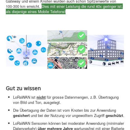
Gateway und einem Knoten wurden auch schon Spitzenwerte von
100-300 km erreicht.
Dies mit einer Leistung die rund 40x geringer ist,
als diejenige eines Mobile Telefons
!
Gut zu wissen
LoRaWAN ist
nicht
für grosse Datenmengen, z.B. Übertragung
von Bild und Ton, ausgelegt.
Die Übertagung der Daten ist vom Knoten bis zur Anwendung
gesichert
und bei der Nutzung vor ungewolltem Zugriff
geschützt
.
LoRaWAN Sensoren können bei moderater Anwendung (minimaler
Datenverkehr)
über mehrere Jahre
wartungsfrei mit einer Batterie