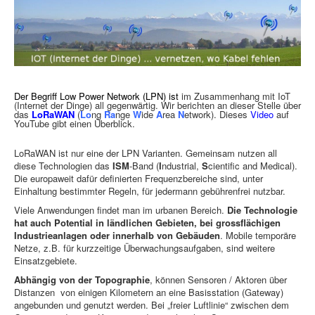
Der Begriff
Low Power Network (LPN) ist
im Zusammenhang mit IoT
(Internet der Dinge) all gegenwärtig. Wir berichten an dieser Stelle über
das
LoRaWAN
(
Lo
ng
Ra
nge
W
ide
A
rea
N
etwork). Dieses
Video
auf
YouTube gibt einen Überblick.
LoRaWAN ist nur eine der LPN Varianten. Gemeinsam nutzen all
diese Technologien das
ISM
-Band (
I
ndustrial,
S
cientific and Medical).
Die europaweit dafür definierten Frequenzbereiche sind, unter
Einhaltung bestimmter Regeln, für jedermann gebührenfrei nutzbar.
Viele Anwendungen findet man im urbanen Bereich.
Die Technologie
hat auch Potential in ländlichen Gebieten, bei grossflächigen
Industrieanlagen oder innerhalb von Gebäuden
. Mobile temporäre
Netze, z.B. für kurzzeitige Überwachungsaufgaben, sind weitere
Einsatzgebiete.
Abhängig von der Topographie
, können Sensoren / Aktoren über
Distanzen von einigen Kilometern an eine Basisstation (Gateway)
angebunden und genutzt werden. Bei „freier Luftlinie“ zwischen dem