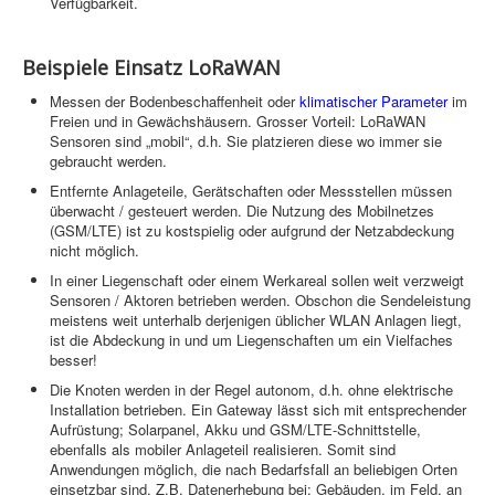
Verfügbarkeit.
Beispiele Einsatz LoRaWAN
Messen der Bodenbeschaffenheit oder
klimatischer Parameter
im
Freien und in Gewächshäusern. Grosser Vorteil: LoRaWAN
Sensoren sind „mobil“, d.h. Sie platzieren diese wo immer sie
gebraucht werden.
Entfernte Anlageteile, Gerätschaften oder Messstellen müssen
überwacht / gesteuert werden. Die Nutzung des Mobilnetzes
(GSM/LTE) ist zu kostspielig oder aufgrund der Netzabdeckung
nicht möglich.
In einer Liegenschaft oder einem Werkareal sollen weit verzweigt
Sensoren / Aktoren betrieben werden. Obschon die Sendeleistung
meistens weit unterhalb derjenigen üblicher WLAN Anlagen liegt,
ist die Abdeckung in und um Liegenschaften um ein Vielfaches
besser!
Die Knoten werden in der Regel autonom, d.h. ohne elektrische
Installation betrieben. Ein Gateway lässt sich mit entsprechender
Aufrüstung; Solarpanel, Akku und GSM/LTE-Schnittstelle,
ebenfalls als mobiler Anlageteil realisieren. Somit sind
Anwendungen möglich, die nach Bedarfsfall an beliebigen Orten
einsetzbar sind. Z.B. Datenerhebung bei; Gebäuden, im Feld, an