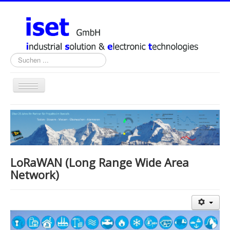
Suchen
...
Home
Dienstleistungen
Projekte
LoRaWAN (Long Range Wide Area
IoT (Internet of Things)
Network)
Kurioses aus der Welt der Technik
Kontakt